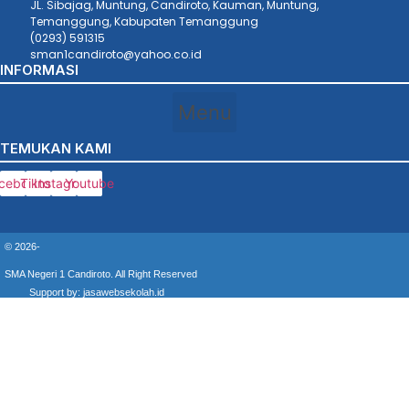
JL. Sibajag, Muntung, Candiroto, Kauman, Muntung,
Temanggung, Kabupaten Temanggung
(0293) 591315
sman1candiroto@yahoo.co.id
INFORMASI
Menu
TEMUKAN KAMI
cebook
Tiktok
Instagram
Youtube
© 2026-
SMA Negeri 1 Candiroto. All Right Reserved
Support by: jasawebsekolah.id