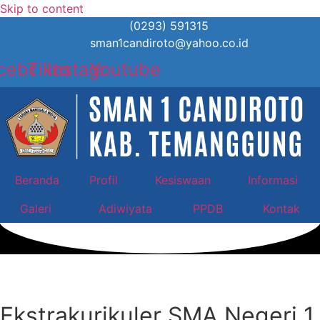
Skip to content
(0293) 591315
sman1candiroto@yahoo.co.id
cebook
Tiktok
Instagram
Youtube
Beranda
Profil
Kesiswaan
Informasi
Galeri
Adiwiyata
PPDB
Kontak
Kesiswaan
Ekstrakurikuler
Ekstrakurikuler SMA Negeri 1