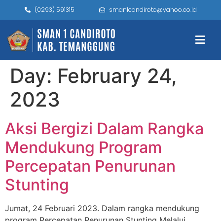
(0293) 591315
sman1candiroto@yahoo.co.id
Day:
February 24,
2023
Aksi Bergizi Dalam Rangka
Mendukung Program
Percepatan Penurunan
Stunting
Jumat, 24 Februari 2023. Dalam rangka mendukung
program Percepatan Penurunan Stunting Melalui