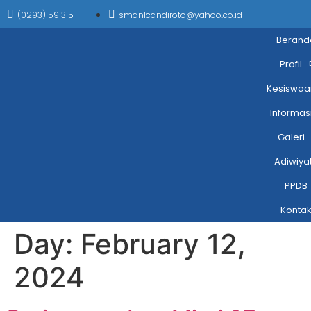
(0293) 591315
sman1candiroto@yahoo.co.id
Berand
Profil
Kesiswaa
Informas
Galeri
Adiwiya
PPDB
Konta
Day:
February 12,
2024