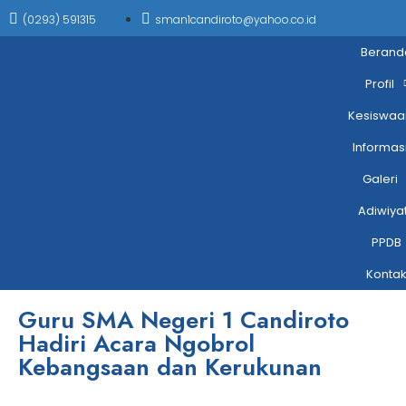
(0293) 591315
sman1candiroto@yahoo.co.id
Berand
Profil
Kesiswaa
Informas
Galeri
Adiwiya
PPDB
Konta
Guru SMA Negeri 1 Candiroto
Hadiri Acara Ngobrol
Kebangsaan dan Kerukunan