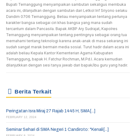
Bupati Temanggung menyampaikan sambutan sekaligus membuka
acara ini, dilanjutkan dengan sambutan dari Letkol Inf Sriyono selaku
Dandim 0706 Temanggung. Beliau menyampaikan tentang perlunya
karakter bangsa sebagai ciri khas bangsa yang mana sudah
tercantum dalam Pancasila. Bapak AKBP Ary Sudrajat, Kapolres
Temanggung menyampaikan tentang pentingnya sebagai orang tua
memahami tentang teknologi karena anak-anak di masa sekarang ini
sudah sangat marak bermain media sosial. Turut hadir dalam acara ini
adalah beliau Kepala Kantor Kementerian Agama Kabupaten
Temanggung, bapak H. Fatchur Rochman, M.Pd.I. Acara kemudian
dilanjutkkan dengan sesi tanya jawab dari bapak/ibu guru yang hadir.
Berita Terkait
Peringatan Isra Miraj 27 Rajab 1445 H, SMA[...]
FEBRUARY 12, 2024
Seminar Sehari di SMA Negeri 1 Candiroto: "Kenali[...]
FEBRUARY 8, 2024