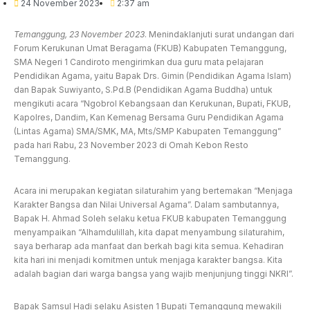
24 November 2023
2:37 am
Temanggung, 23 November 2023
. Menindaklanjuti surat undangan dari
Forum Kerukunan Umat Beragama (FKUB) Kabupaten Temanggung,
SMA Negeri 1 Candiroto mengirimkan dua guru mata pelajaran
Pendidikan Agama, yaitu Bapak Drs. Gimin (Pendidikan Agama Islam)
dan Bapak Suwiyanto, S.Pd.B (Pendidikan Agama Buddha) untuk
mengikuti acara “Ngobrol Kebangsaan dan Kerukunan, Bupati, FKUB,
Kapolres, Dandim, Kan Kemenag Bersama Guru Pendidikan Agama
(Lintas Agama) SMA/SMK, MA, Mts/SMP Kabupaten Temanggung”
pada hari Rabu, 23 November 2023 di Omah Kebon Resto
Temanggung.
Acara ini merupakan kegiatan silaturahim yang bertemakan “Menjaga
Karakter Bangsa dan Nilai Universal Agama”. Dalam sambutannya,
Bapak H. Ahmad Soleh selaku ketua FKUB kabupaten Temanggung
menyampaikan “Alhamdulillah, kita dapat menyambung silaturahim,
saya berharap ada manfaat dan berkah bagi kita semua. Kehadiran
kita hari ini menjadi komitmen untuk menjaga karakter bangsa. Kita
adalah bagian dari warga bangsa yang wajib menjunjung tinggi NKRI”.
Bapak Samsul Hadi selaku Asisten 1 Bupati Temanggung mewakili