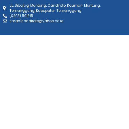
JL. Sibajag, Muntung, Candiroto, Kauman, Muntung,
Temanggung, Kabupaten Temanggung
(0293) 591315
sman1candiroto@yahoo.co.id