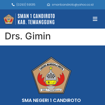
(0293) 591315
sman1candiroto@yahoo.co.id
Drs. Gimin
SMA NEGERI 1 CANDIROTO