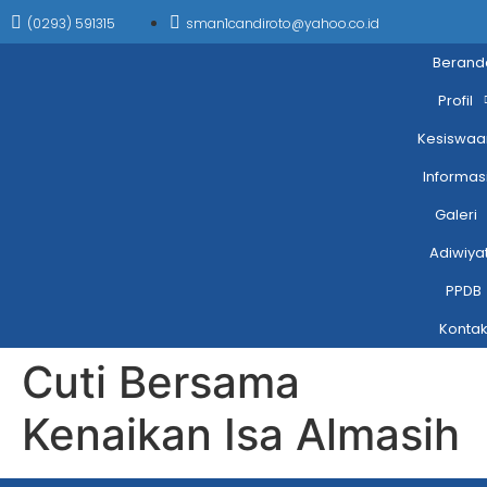
(0293) 591315
sman1candiroto@yahoo.co.id
Berand
Profil
Kesiswaa
Informas
Galeri
Adiwiya
PPDB
Konta
Cuti Bersama
Kenaikan Isa Almasih