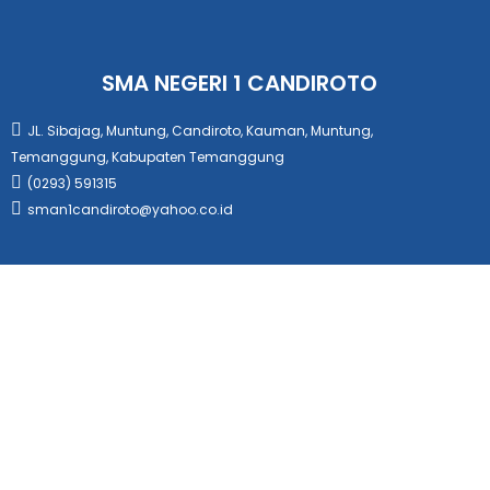
SMA NEGERI 1 CANDIROTO
JL. Sibajag, Muntung, Candiroto, Kauman, Muntung,
Temanggung, Kabupaten Temanggung
(0293) 591315
sman1candiroto@yahoo.co.id