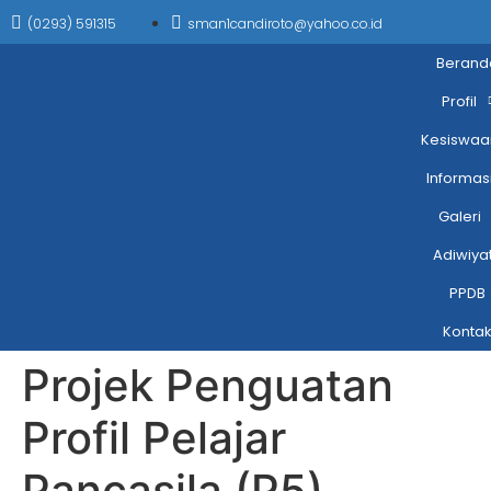
(0293) 591315
sman1candiroto@yahoo.co.id
Berand
Profil
Kesiswaa
Informas
Galeri
Adiwiya
PPDB
Konta
Projek Penguatan
Profil Pelajar
Pancasila (P5)