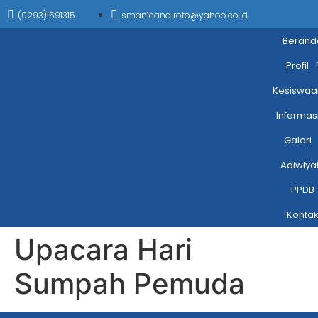
(0293) 591315
sman1candiroto@yahoo.co.id
Berand
Profil
Kesiswaa
Informas
Galeri
Adiwiya
PPDB
Konta
Upacara Hari
Sumpah Pemuda