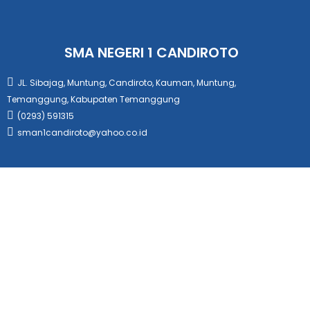
SMA NEGERI 1 CANDIROTO
JL. Sibajag, Muntung, Candiroto, Kauman, Muntung,
Temanggung, Kabupaten Temanggung
(0293) 591315
sman1candiroto@yahoo.co.id