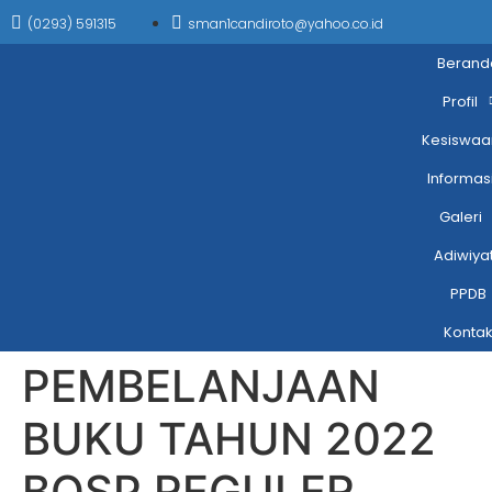
(0293) 591315
sman1candiroto@yahoo.co.id
Berand
Profil
Kesiswaa
Informas
Galeri
Adiwiya
PPDB
Konta
PEMBELANJAAN
BUKU TAHUN 2022
BOSP REGULER