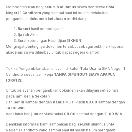
Memberitahukan bagi
seluruh alumnus
siswa dan siswa
SMA
Negeri 1 Candiroto
yang sampai saat ini belum melakukan
pengambilan
dokumen kelulusan
terdiri dari ;
Raport
hasil pembelajaran
Ijazah
Akhir
Surat keterangan Hasil Ujian (
SKHUN
)
Mengingat pentingnya dokumen tersebut sebagai bukti fisik laporan
akademis siswa dihimbau untuk dapat segera diambil.
Teknis Pengambilan akan dilayani di
kator Tata Usaha
SMA Negeri 1
Candiroto sesuai Jam kerja
TANPA DIPUNGUT BIAYA APAPUN
(GRATIS)
Untuk pelayanan pengambilan dokumen akan dilayani setiap hari
pada
jam Kerja Sekolah
:
Hari
Senin
sampai dengan
Kamis
Mulai Pukul
08.00
sampai dengan
14.00 WIB
dan Untuk hari
jum’at
Mulai pukul
08.00
sampai dengan
11.00 Wib
Demikian informasi kami sampaikan bagi seluruh alumnus SMA
Negeri 1 Candiroto yang sampai saat ini masih belum mengambil