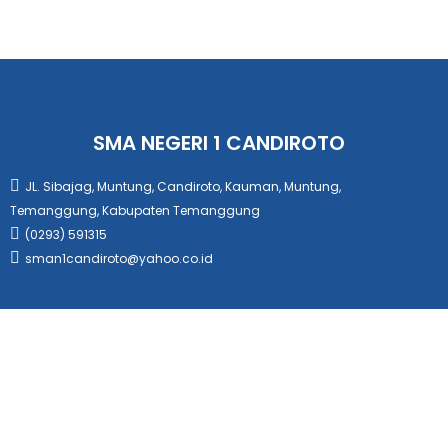
SMA NEGERI 1 CANDIROTO
JL. Sibajag, Muntung, Candiroto, Kauman, Muntung,
Temanggung, Kabupaten Temanggung
(0293) 591315
sman1candiroto@yahoo.co.id