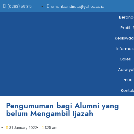
(0293) 591315
sman1candiroto@yahoo.co.id
Berand
Profil
Kesiswaa
Informas
Galeri
Adiwiya
PPDB
Konta
Pengumuman bagi Alumni yang
belum Mengambil Ijazah
31 January 2022
1:25 am