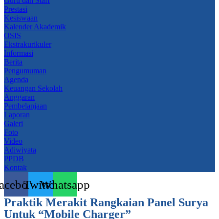
Guru dan Staff
Prestasi
Kesiswaan
Kalender Akademik
OSIS
Ekstrakurikuler
Informasi
Berita
Pengumuman
Agenda
Keuangan Sekolah
Anggaran
Pembelanjaan
Laporan
Galeri
Foto
Video
Adiwiyata
PPDB
Kontak
acebook
Twitter
Whatsapp
Praktik Merakit Rangkaian Panel Surya
Untuk “Mobile Charger”