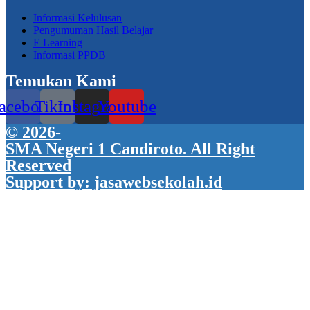
Informasi Kelulusan
Pengumuman Hasil Belajar
E Learning
Informasi PPDB
Temukan Kami
acebook
Tiktok
Instagram
Youtube
© 2026-
SMA Negeri 1 Candiroto. All Right
Reserved
Support by: jasawebsekolah.id