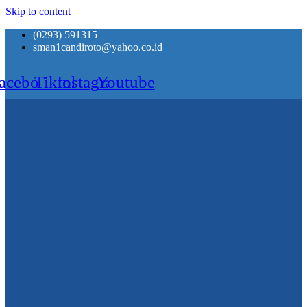
Skip to content
(0293) 591315
sman1candiroto@yahoo.co.id
acebook
Tiktok
Instagram
Youtube