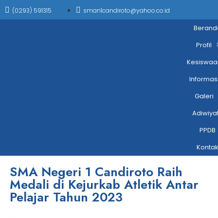
(0293) 591315
sman1candiroto@yahoo.co.id
Berand
Profil
Kesiswaa
Informas
Galeri
Adiwiya
PPDB
Konta
SMA Negeri 1 Candiroto Raih
Medali di Kejurkab Atletik Antar
Pelajar Tahun 2023