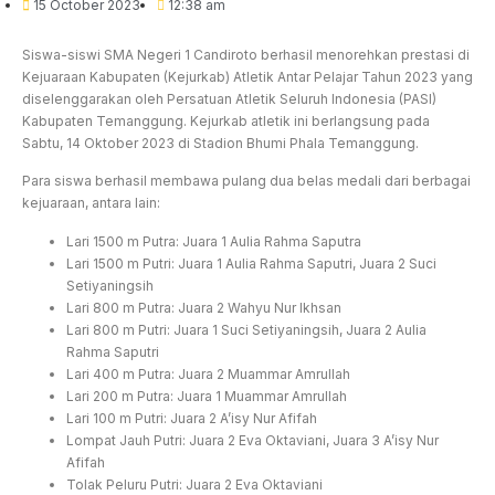
15 October 2023
12:38 am
Siswa-siswi SMA Negeri 1 Candiroto berhasil menorehkan prestasi di
Kejuaraan Kabupaten (Kejurkab) Atletik Antar Pelajar Tahun 2023 yang
diselenggarakan oleh Persatuan Atletik Seluruh Indonesia (PASI)
Kabupaten Temanggung. Kejurkab atletik ini berlangsung pada
Sabtu, 14 Oktober 2023 di Stadion Bhumi Phala Temanggung.
Para siswa berhasil membawa pulang dua belas medali dari berbagai
kejuaraan, antara lain:
Lari 1500 m Putra: Juara 1 Aulia Rahma Saputra
Lari 1500 m Putri: Juara 1 Aulia Rahma Saputri, Juara 2 Suci
Setiyaningsih
Lari 800 m Putra: Juara 2 Wahyu Nur Ikhsan
Lari 800 m Putri: Juara 1 Suci Setiyaningsih, Juara 2 Aulia
Rahma Saputri
Lari 400 m Putra: Juara 2 Muammar Amrullah
Lari 200 m Putra: Juara 1 Muammar Amrullah
Lari 100 m Putri: Juara 2 A’isy Nur Afifah
Lompat Jauh Putri: Juara 2 Eva Oktaviani, Juara 3 A’isy Nur
Afifah
Tolak Peluru Putri: Juara 2 Eva Oktaviani