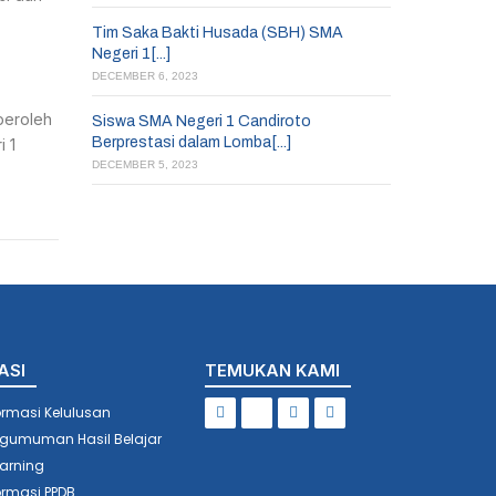
Tim Saka Bakti Husada (SBH) SMA
Negeri 1[...]
DECEMBER 6, 2023
peroleh
Siswa SMA Negeri 1 Candiroto
Berprestasi dalam Lomba[...]
i 1
DECEMBER 5, 2023
ASI
TEMUKAN KAMI
ormasi Kelulusan
gumuman Hasil Belajar
earning
ormasi PPDB