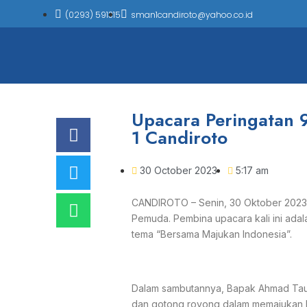
(0293) 591315
sman1candiroto@yahoo.co.id
Upacara Peringatan
1 Candiroto
30 October 2023
5:17 am
CANDIROTO – Senin, 30 Oktober 2023,
Pemuda. Pembina upacara kali ini ada
tema “Bersama Majukan Indonesia”.
Dalam sambutannya, Bapak Ahmad Tau
dan gotong royong dalam memajukan In