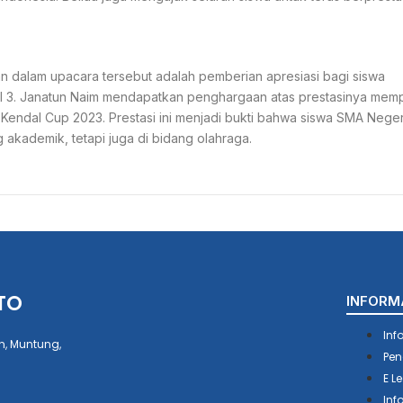
n dalam upacara tersebut adalah pemberian apresiasi bagi siswa
 XII 3. Janatun Naim mendapatkan penghargaan atas prestasinya mem
Kendal Cup 2023. Prestasi ini menjadi bukti bahwa siswa SMA Neger
 akademik, tetapi juga di bidang olahraga.
TO
INFORM
Inf
n, Muntung,
Pen
E L
Inf