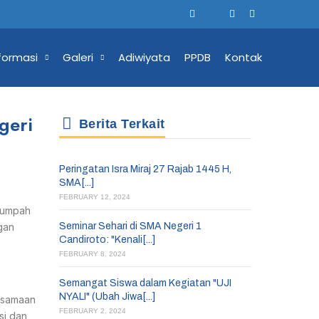
formasi
Galeri
Adiwiyata
PPDB
Kontak
geri
Berita Terkait
Peringatan Isra Miraj 27 Rajab 1445 H,
SMA[...]
FEBRUARY 12, 2024
Sumpah
gan
Seminar Sehari di SMA Negeri 1
Candiroto: "Kenali[...]
FEBRUARY 8, 2024
Semangat Siswa dalam Kegiatan "UJI
NYALI" (Ubah Jiwa[...]
rsamaan
FEBRUARY 2, 2024
si dan