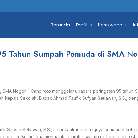
Beranda
Profil
Kesiswaan
In
 95 Tahun Sumpah Pemuda di SMA Ne
 SMA Negeri 1 Candiroto menggelar upacara peringatan 95 tahun 
lah Kepala Sekolah, Bapak Ahmad Taufik Sufyan Setiawan, S.S., den
fik Sufyan Setiawan, S.S., menekankan pentingnya semangat kebe
donesia. Beliau juga mengajak seluruh siswa untuk terus berpresta